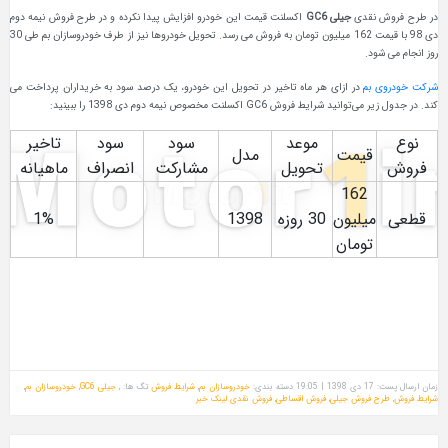
در طرح فروش نقدی
جیلی GC6
اکسلنت قیمت این خودرو افزایش پیدا نکرده و در طرح فروش نیمه دوم
دی 98 با قیمت 162 میلیون تومان به فروش می رسد. تحویل خودروها نیز از طرف خودروسازان بم طی 30
روز انجام می شود.
شرکت خودروی بم
در ازای هر ماه تاخیر در تحویل این خودرو، یک درصد سود به خریداران پرداخت می
کند. در جدول زیر می‌توانید شرایط فروش GC6 اکسلنت مخصوص نیمه دوم دی 1398 را ببینید:
نوع
موعد
سود
سود
تاخیر
قیمت
مدل
فروش
تحویل
مشارکت
انصراف
ماهیانه
162
قطعی
میلیون
30 روزه
1398
1%
تومان
زمان ارسال پست: 17 دی 1398 | 19:05
دسته بندی:
خودروسازان بم
,
شرایط فروش
تگ ها: ,
جیلی GC6
,
خودروسازان بم
,
شرایط فروش
,
طرح فروش جیلی
,
فروش اقساطی
,
فروش نقدی
لینک خبر