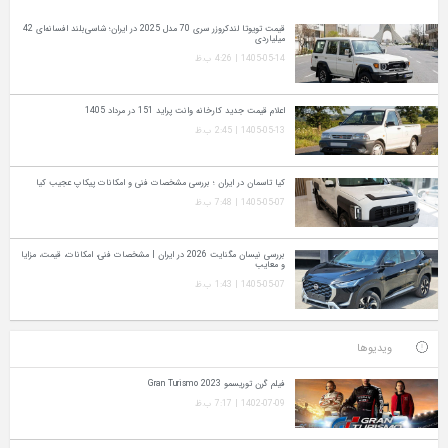
قیمت تویوتا لندکروزر سری 70 مدل 2025 در ایران؛ شاسی‌بلند افسانه‌ای 42
میلیاردی
1405-05-14 | 4:26 ب.ظ
اعلام قیمت جدید کارخانه وانت پراید 151 در مرداد 1405
1405-05-13 | 2:45 ب.ظ
کیا تاسمان در ایران ؛ بررسی مشخصات فنی و امکانات پیکاپ عجیب کیا
1405-05-07 | 7:48 ب.ظ
بررسی نیسان مگنایت 2026 در ایران | مشخصات فنی، امکانات، قیمت، مزایا
و معایب
1405-05-07 | 1:43 ب.ظ
ویدیوها
فیلم گرن توریسمو Gran Turismo 2023
1402-07-09 | 7:17 ب.ظ