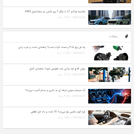
مقایسه لوکانو L7 با تیگو 7 پرو مکس دو دیفرانسیل AWD
1404-09-06 | 9:51 ب.ظ
مقالات
رله فن پژو ۴۰۵ و سمند خراب است؟ راهنمای تست و عیب‌ یابی
1405-04-21 | 11:04 ب.ظ
روغن کلاچ چه زمانی باید تعویض شود؟ راهنمای کامل
1405-04-16 | 3:14 ب.ظ
آیا سیستم صوتی حرفه‌ ای به باتری و دینام آسیب می‌زند؟
1405-04-15 | 9:20 ب.ظ
چرا کولر ماشین یخ می‌زند؟ 10 علت و راه‌ حل قطعی
1405-04-12 | 4:42 ب.ظ