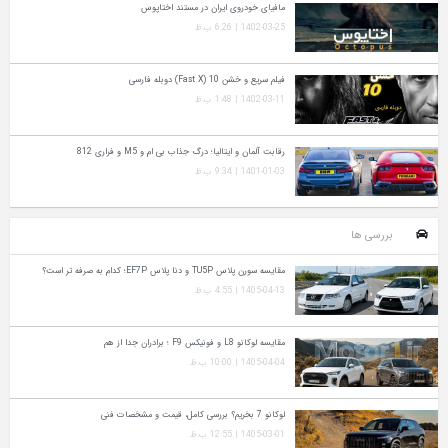
مافیای خودروی ایران در مستند اختاپوس
1402-03-25 | 6:26 ب.ظ
فیلم سریع و خشن 10 (Fast X) دوبله فارسی
1402-03-11 | 1:48 ب.ظ
رقابت آلمان و ایتالیا؛ درگ جذاب بی ام و M5 و فراری 812
1401-01-03 | 9:34 ب.ظ
بررسی ها
مقایسه سورن پلاس TU5P و دنا پلاس EF7P؛ کدام به‌ صرفه‌ تر است؟
1405-04-13 | 4:55 ب.ظ
مقایسه لوکانو L8 و فونیکس F9 ؛ برادران جدا از هم
1405-04-04 | 10:00 ب.ظ
لوکانو 7 بخریم؟ بررسی کامل، قیمت و مشخصات فنی
1405-03-01 | 12:55 ب.ظ