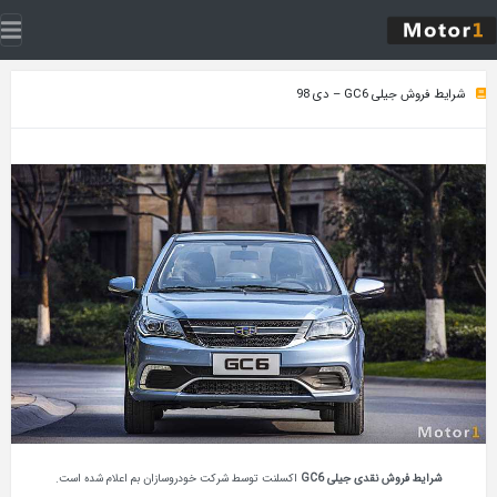
شرایط فروش جیلی GC6 – دی 98
شرایط فروش نقدی جیلی GC6
اکسلنت توسط شرکت خودروسازان بم اعلام شده است.