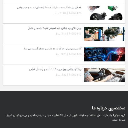
رله فن پژو ۴۰۵ و سمند خراب است؟ راهنمای تست و عیب‌ یابی
1405-04-21 | 11:04 ب.ظ
روغن کلاچ چه زمانی باید تعویض شود؟ راهنمای کامل
1405-04-16 | 3:14 ب.ظ
آیا سیستم صوتی حرفه‌ ای به باتری و دینام آسیب می‌زند؟
1405-04-15 | 9:20 ب.ظ
چرا کولر ماشین یخ می‌زند؟ 10 علت و راه‌ حل قطعی
1405-04-12 | 4:42 ب.ظ
مختصری درباره ما
گروه موتور1 با رعایت اصل صداقت و حقیقت گویی از سال 98 فعالیت خود را در زمینه اخبار و بررسی خودرو شروع
نموده است.