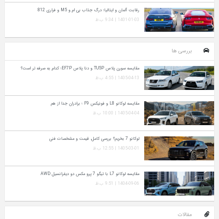
رقابت آلمان و ایتالیا؛ درگ جذاب بی ام و M5 و فراری 812
1401-01-03 | 9:34 ب.ظ
بررسی ها
مقایسه سورن پلاس TU5P و دنا پلاس EF7P؛ کدام به‌ صرفه‌ تر است؟
1405-04-13 | 4:55 ب.ظ
مقایسه لوکانو L8 و فونیکس F9 ؛ برادران جدا از هم
1405-04-04 | 10:00 ب.ظ
لوکانو 7 بخریم؟ بررسی کامل، قیمت و مشخصات فنی
1405-03-01 | 12:55 ب.ظ
مقایسه لوکانو L7 با تیگو 7 پرو مکس دو دیفرانسیل AWD
1404-09-06 | 9:51 ب.ظ
مقالات