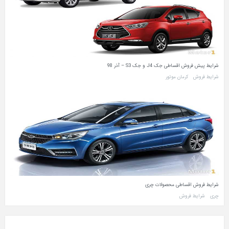
شرایط پیش فروش اقساطی جک J4 و جک S3 – آذر 98
شرایط فروش
کرمان موتور
شرایط فروش اقساطی محصولات چری
چری
شرایط فروش