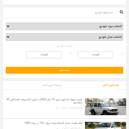
جستجو خودرو
قیمت خودرو
از
تا
جدیدترین اخبار
پربحث ترین اخبار
قیمت تویوتا لندکروزر سری 70 مدل 2025 در ایران؛ شاسی‌بلند افسانه‌ای 42
میلیاردی
1405-05-14 | 4:26 ب.ظ
اعلام قیمت جدید کارخانه وانت پراید 151 در مرداد 1405
1405-05-13 | 2:45 ب.ظ