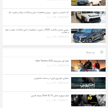
کیا تاسمان در ایران ؛ بررسی مشخصات فنی و امکانات پیکاپ عجیب کیا
1405-05-07 | 7:48 ب.ظ
بررسی نیسان مگنایت 2026 در ایران | مشخصات فنی، امکانات، قیمت، مزایا
و معایب
1405-05-07 | 1:43 ب.ظ
ویدیوها
فیلم گرن توریسمو Gran Turismo 2023
1402-07-09 | 7:17 ب.ظ
مافیای خودروی ایران در مستند اختاپوس
1402-03-25 | 6:26 ب.ظ
فیلم سریع و خشن 10 (Fast X) دوبله فارسی
1402-03-11 | 1:48 ب.ظ