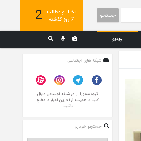
2
اخبار و مطالب
جستجو
7 روز گذشته
ویدیو
شبکه های اجتماعی
گروه موتور1 را در شبکه اجتماعی دنبال
کنید تا همیشه از آخرین اخبار ما مطلع
باشید!
جستجو خودرو