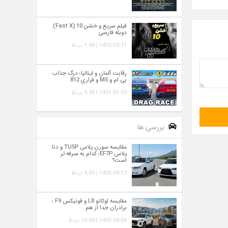
فیلم سریع و خشن 10 (Fast X)
دوبله فارسی
1402-03-11 | 1:48 ب.ظ
رقابت آلمان و ایتالیا؛ درگ جذاب
بی ام و M5 و فراری 812
1401-01-03 | 9:34 ب.ظ
بررسی ها
مقایسه سورن پلاس TU5P و دنا
پلاس EF7P؛ کدام به‌ صرفه‌ تر
است؟
1405-04-13 | 4:55 ب.ظ
مقایسه لوکانو L8 و فونیکس F9 ؛
برادران جدا از هم
1405-04-04 | 10:00 ب.ظ