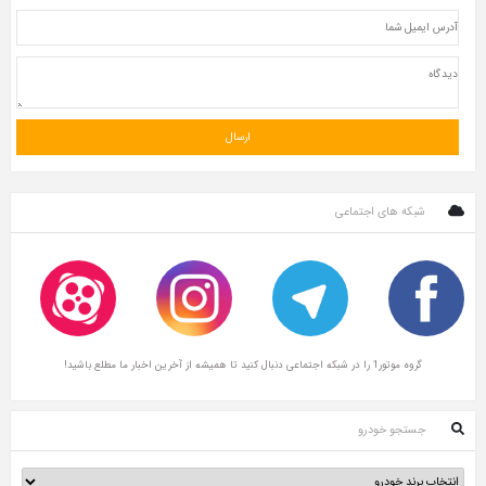
 های اجتماعی
ال کنید تا همیشه از آخرین اخبار ما مطلع باشید!
و خودرو