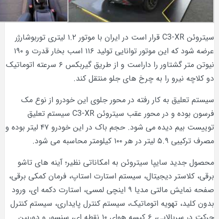
سیتروئن C3-XR قرار است در ایران با موتور ۱.۲ لیتری توربوشارژر
عرضه شود که این موتور توانایی تولید ۱۱۶ اسب بخار قدرت و ۱۹۰
نیوتن متر گشتاور را داراست و از طریق گیربکس ۶ سرعته اتوماتیک
یرو را به چرخ های جلو منتقل کند.
ق به کار رفته در محور جلوی این خودرو از نوع مک
فرسون بوده و در محور عقب سیتروئن C3-XR سیستم تعلیق
توییست بیم دیده می شود. حجم باک در این خودرو ۴۷ لیتر بوده و
 محاسبه می شود.
 سایپا سیتروئن به امکاناتی نظیر؛ آینه های تاشو
تر دیجیتال، سیستم استارت استاپ، فرمان کمکی برقی،
صفحه نمایش مالتی مدیا ۹ اینچی لمسی، استارت دکمه ای، ورود
 تهویه اتوماتیک، سیستم کنترل پایداری، سیستم کنترل
حرکت در سربالایی، ۶ کیسه هوای ۱۰ نقطه ای، سنسور و دوربین