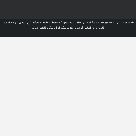
تمام حقوق مادی و معنوی مطالب و قالب این سایت نزد موتور1 محفوظ میباشد و هرگونه کپی برداری از مطالب و یا
قالب آن بر اساس قوانین انفورماتیک ایران پیگرد قانونی دارد.