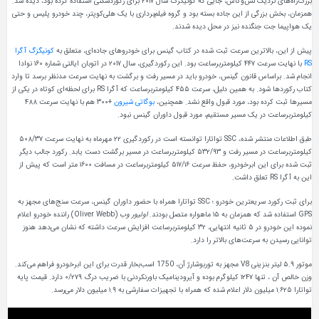
بزرگ‌راه‌‌های نزدیک لس‌وگاس، جایی که کونیگزگ سال ۲۰۱۷ برای رکوردشکنی استفاده کرده بود، دیده شد.
گی از این جاده بسته بود و گروه فیلم‌برداری با یک هلی‌کوپتر، چند خودرو پلیس و حتی
نگنده نیز در محل دیده شدند.
اترین سرعت ثبت شده در کتاب گینس برای خودروهای جاده‌ای، متعلق به
کونیگزگ آگرا
با نهایت سرعت ۴۴۷ کیلومتربرساعت بود. این رکوردگیری، سال ۲۰۱۷ در اتوبان ایالتی شماره ۱۶۰ نوادا
س قانون گینس، خودرو باید در مسیر رفت و برگشت به نهایت سرعت مدنظر برسد تا وارد
کتاب رکوردها شود. به همین دلیل، سرعت ۴۵۵ کیلومتربرساعت که آگرا RS برای لحظه‌ای کوتاه در یکی از
 بود، مورد قبول واقع نشد. همچنین،
بوگاتی شیرون
+۳۰۰ هم با نهایت سرعت ۴۸۸
ر یک مسیر مستقیم، مورد قبول داوران گینس نبود.
طبق اطلاعات منتشر شده، SSC تواتارا توانسته است در رکوردگیری ۲۲ مهرماه به نهایت سرعت ۵۰۸/۳۷
کیلومتربرساعت در مسیر رفت و ۵۳۲/۹۳ کیلومتربرساعت در مسیر برگشت دست یابد. رکورد جالب دیگر
ثبت شده برای این ابرخودرو، حفظ سرعت ۵۱۷/۱۶ کیلومتربرساعت در مسافت ۱۶۰۰ متر است که پیش از
برای ثبت رکورد سریعترین خودرو ؛ SSC تواتارا همراه با حضور داوران گینس، سرعت‌ سنج‌های مجهز به
اولیور وب
(Oliver Webb) راننده خودرو اعلام
نموده این خودرو در ۵ ثانیه انتهایی، ۳۲ کیلومتربرساعت افزایش سرعت داشته که نشان می‌دهد هنوز
 سرعت‌های بالاتر را دارد.
موتور ۵.۹ لیتر بنزینی V8 مجهز به توربوشارژ آن، 1750 اسب‌بخار قدرت برای این ابرخودرو فراهم می‌کند.
وزن خالص آن ، تنها ۱۲۴۷ کیلوگرم بوده و آیرودینامیک باورنکردنی با ضریب درگ ۰/۲۷۹ دارد. قیمت پایه