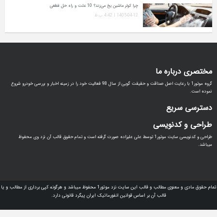
چرا کولر ماشین یخ می‌زند؟ 10 علت و راه‌ حل قطعی
1405-04-12 | 4:42 ب.ظ
اره ما
گروه موتور1 با رعایت اصل صداقت و حقیقت گویی از سال 98 فعالیت خود را در زمینه اخبار و بررسی خودرو شروع
ریع
دنویسی
طراحی و کدنویسی سایت موتور1 توسط علی علیزاده صورت گرفته است و تمام حقوق قالب آن نزد وی محفوظ
تمام حقوق مادی و معنوی مطالب و قالب این سایت نزد موتور1 محفوظ میباشد و هرگونه کپی برداری از مطالب و یا
قالب آن بر اساس قوانین انفورماتیک ایران پیگرد قانونی دارد.