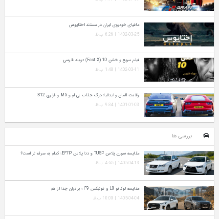
مافیای خودروی ایران در مستند اختاپوس
1402-03-25 | 6:26 ب.ظ
فیلم سریع و خشن 10 (Fast X) دوبله فارسی
1402-03-11 | 1:48 ب.ظ
رقابت آلمان و ایتالیا؛ درگ جذاب بی ام و M5 و فراری 812
1401-01-03 | 9:34 ب.ظ
بررسی ها
مقایسه سورن پلاس TU5P و دنا پلاس EF7P؛ کدام به‌ صرفه‌ تر است؟
1405-04-13 | 4:55 ب.ظ
مقایسه لوکانو L8 و فونیکس F9 ؛ برادران جدا از هم
1405-04-04 | 10:00 ب.ظ