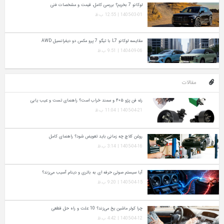
لوکانو 7 بخریم؟ بررسی کامل، قیمت و مشخصات فنی
1405-03-01 | 12:55 ب.ظ
مقایسه لوکانو L7 با تیگو 7 پرو مکس دو دیفرانسیل AWD
1404-09-06 | 9:51 ب.ظ
مقالات
رله فن پژو ۴۰۵ و سمند خراب است؟ راهنمای تست و عیب‌ یابی
1405-04-21 | 11:04 ب.ظ
روغن کلاچ چه زمانی باید تعویض شود؟ راهنمای کامل
1405-04-16 | 3:14 ب.ظ
آیا سیستم صوتی حرفه‌ ای به باتری و دینام آسیب می‌زند؟
1405-04-15 | 9:20 ب.ظ
چرا کولر ماشین یخ می‌زند؟ 10 علت و راه‌ حل قطعی
1405-04-12 | 4:42 ب.ظ