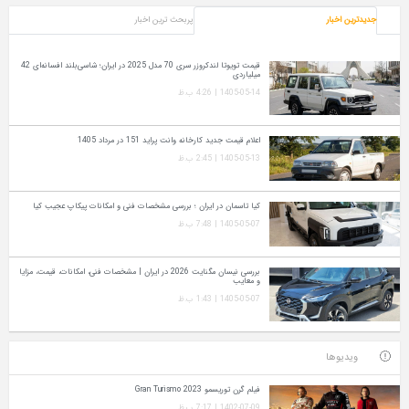
جدیدترین اخبار
پربحث ترین اخبار
قیمت تویوتا لندکروزر سری 70 مدل 2025 در ایران؛ شاسی‌بلند افسانه‌ای 42
میلیاردی
1405-05-14 | 4:26 ب.ظ
اعلام قیمت جدید کارخانه وانت پراید 151 در مرداد 1405
1405-05-13 | 2:45 ب.ظ
کیا تاسمان در ایران ؛ بررسی مشخصات فنی و امکانات پیکاپ عجیب کیا
1405-05-07 | 7:48 ب.ظ
بررسی نیسان مگنایت 2026 در ایران | مشخصات فنی، امکانات، قیمت، مزایا
و معایب
1405-05-07 | 1:43 ب.ظ
ویدیوها
فیلم گرن توریسمو Gran Turismo 2023
1402-07-09 | 7:17 ب.ظ