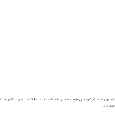
 شما مسافت ۴۰ هزار کیلومتر را طی کرد بهتر است انژکتور های خودرو خود را شستشو دهید، اما کثیف بودن انژکتور ها ن
هیم داد.