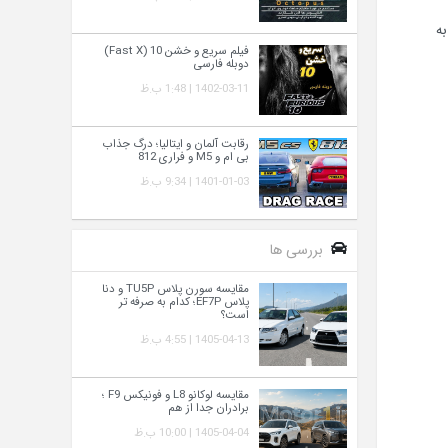
به
فیلم سریع و خشن 10 (Fast X)
دوبله فارسی
1402-03-11 | 1:48 ب.ظ
رقابت آلمان و ایتالیا؛ درگ جذاب
بی ام و M5 و فراری 812
1401-01-03 | 9:34 ب.ظ
بررسی ها
مقایسه سورن پلاس TU5P و دنا
پلاس EF7P؛ کدام به‌ صرفه‌ تر
است؟
1405-04-13 | 4:55 ب.ظ
مقایسه لوکانو L8 و فونیکس F9 ؛
برادران جدا از هم
1405-04-04 | 10:00 ب.ظ