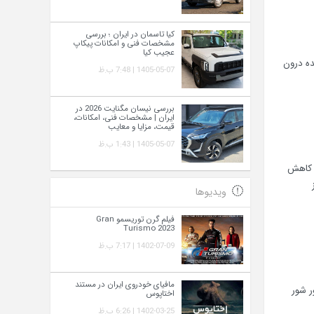
کیا تاسمان در ایران ؛ بررسی
مشخصات فنی و امکانات پیکاپ
عجیب کیا
ده درون
1405-05-07 | 7:48 ب.ظ
بررسی نیسان مگنایت 2026 در
ایران | مشخصات فنی، امکانات،
قیمت، مزایا و معایب
1405-05-07 | 1:43 ب.ظ
ث کاهش
ویدیوها
فیلم گرن توریسمو Gran
Turismo 2023
1402-07-09 | 7:17 ب.ظ
مافیای خودروی ایران در مستند
ر شور
اختاپوس
1402-03-25 | 6:26 ب.ظ