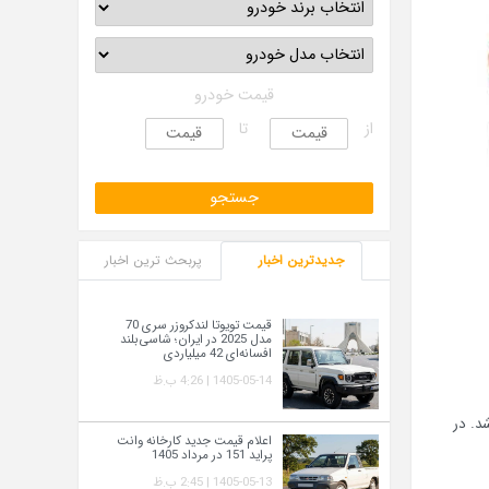
قیمت خودرو
از
تا
جدیدترین اخبار
پربحث ترین اخبار
قیمت تویوتا لندکروزر سری 70
مدل 2025 در ایران؛ شاسی‌بلند
افسانه‌ای 42 میلیاردی
1405-05-14 | 4:26 ب.ظ
د. در
اعلام قیمت جدید کارخانه وانت
پراید 151 در مرداد 1405
1405-05-13 | 2:45 ب.ظ