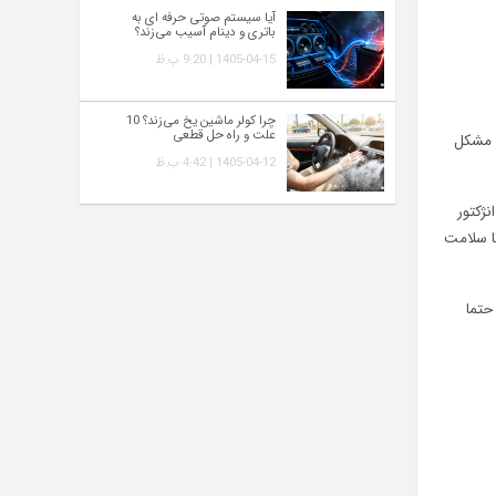
آیا سیستم صوتی حرفه‌ ای به
باتری و دینام آسیب می‌زند؟
1405-04-15 | 9:20 ب.ظ
چرا کولر ماشین یخ می‌زند؟ 10
علت و راه‌ حل قطعی
ا مشکل
1405-04-12 | 4:42 ب.ظ
نژکتور
ا سلامت
حتما