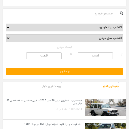
جستجو خودرو
قیمت خودرو
از
تا
جدیدترین اخبار
پربحث ترین اخبار
قیمت تویوتا لندکروزر سری 70 مدل 2025 در ایران؛ شاسی‌بلند افسانه‌ای 42
میلیاردی
1405-05-14 | 4:26 ب.ظ
اعلام قیمت جدید کارخانه وانت پراید 151 در مرداد 1405