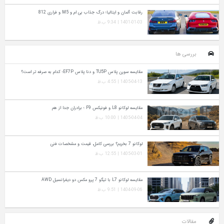
رقابت آلمان و ایتالیا؛ درگ جذاب بی ام و M5 و فراری 812
1401-01-03 | 9:34 ب.ظ
بررسی ها
مقایسه سورن پلاس TU5P و دنا پلاس EF7P؛ کدام به‌ صرفه‌ تر است؟
1405-04-13 | 4:55 ب.ظ
مقایسه لوکانو L8 و فونیکس F9 ؛ برادران جدا از هم
1405-04-04 | 10:00 ب.ظ
لوکانو 7 بخریم؟ بررسی کامل، قیمت و مشخصات فنی
1405-03-01 | 12:55 ب.ظ
مقایسه لوکانو L7 با تیگو 7 پرو مکس دو دیفرانسیل AWD
1404-09-06 | 9:51 ب.ظ
مقالات