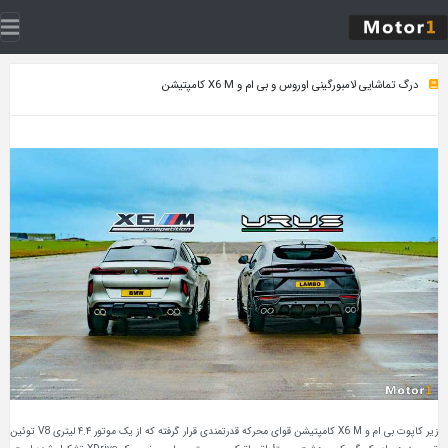
درگ تماشایی لامبورگینی اوروس و بی ‌ام ‌و X6 M کامپتیشن
زیر کاپوت بی ام و X6 M کامپتیشن قوای محرکه قدرتمندی قرار گرفته که از یک موتور ۴.۴ لیتری V8 توئین