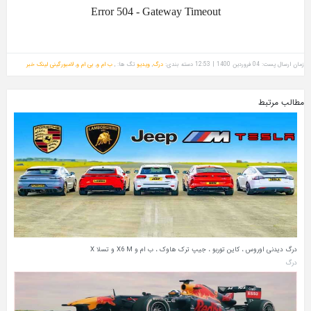
زمان ارسال پست: 04 فروردین 1400 | 12:53
دسته بندی:
درگ
,
ویدیو
تگ ها: ,
ب ام و
,
بی ام و
,
لامبورگینی
لینک خبر
مطالب مرتبط
درگ دیدنی اوروس ، کاین توربو ، جیپ ترک‌ هاوک ، ب‌ ام‌ و X6 M و تسلا X
درگ