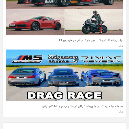
درگ پورشه ۹۱۱ توربو S با سوپر بایک ب‌ ام‌ و و خودروی F1
درگ
مسابقه درگ ریماک نورا با پورشه تایکان توربو S و ب‌ ام‌ و M5 کامپتیشن
درگ