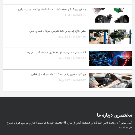
رله فن پژو ۴۰۵ و سمند خراب است؟ راهنمای تست و عیب‌ یابی
1405-04-21 | 11:04 ب.ظ
روغن کلاچ چه زمانی باید تعویض شود؟ راهنمای کامل
1405-04-16 | 3:14 ب.ظ
آیا سیستم صوتی حرفه‌ ای به باتری و دینام آسیب می‌زند؟
1405-04-15 | 9:20 ب.ظ
چرا کولر ماشین یخ می‌زند؟ 10 علت و راه‌ حل قطعی
1405-04-12 | 4:42 ب.ظ
مختصری درباره ما
گروه موتور1 با رعایت اصل صداقت و حقیقت گویی از سال 98 فعالیت خود را در زمینه اخبار و بررسی خودرو شروع
نموده است.