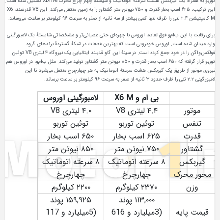
توربو به همراه یک گیربکس هشت سرعتهٔ اتوماتیک و سیستم چهار چرخ محرک XDrive تشکیل شده است.
این ترکیب، ۶۲۵ اسب بخار قدرت و ۷۵۰ نیوتن متر گشتاور را به زمین منتقل می‌کند. این V8 قدرتمند، X6
M کامپتیشن ۲.۴ تنی را ظرف تنها کمی بیشتر از سه ثانیه از صفر به سرعت ۹۶ کیلومتر بر ساعت می‌رساند.
برای رقابت با این ب‌ام‌و فوق‌العاده، اوروس با چهره‌ای حتی عصبانی‌تر و مشخصاتی شایستهٔ یک لامبورگینی
وارد میدان شده است. اوروس خودرویی است که بهترین قطعات در شبکهٔ گستردهٔ برندهای گروه
فولکس‌واگن را در خود جمع کرده است. در سینهٔ این گاو قدبلند ایتالیایی یک نیروگاه ۴ لیتری V8 توئین
توربو قرار گرفته که ۶۵۰ اسب بخار قدرت و ۸۵۰ نیوتن متر گشتاور تولید می‌کند. مثل ب‌ام‌و، در اوروس هم
نیروی موتور از طریق یک گیربکس هشت سرعتهٔ اتوماتیک به هر چهارچرخ منتقل می‌شود تا این
لامبورگینی ۲.۲ تنی را ظرف حدود ۳ ثانیه از صفر به سرعت ۹۶ کیلومتر بر ساعت برساند.
بی ام و X6 M
لامبورگینی اوروس
موتور
۴.۴ لیتری V8
۴.۰ لیتری V8
تنفس
توئین توربو
توئین توربو
قدرت
۶۲۵ اسب بخار
۶۵۰ اسب بخار
گشتاور
۷۵۰ نیوتن متر
۸۵۰ نیوتن متر
گیربکس
۸ سرعته اتوماتیک
۸ سرعته اتوماتیک
محور محرک
چهارچرخ
چهارچرخ
وزن
۲۳۷۰ کیلوگرم
۲۲۰۰ کیلوگرم
۱۱۳,۰۰۰ پوند
۱۵۹,۹۲۵ پوند
قیمت پایه
(3میلیارد و 616
(5میلیارد و 117