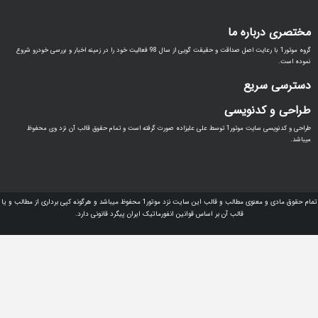
اره ما
گروه موتور1 با رعایت اصل صداقت و حقیقت گویی از سال 98 فعالیت خود را در زمینه اخبار و بررسی خودرو شروع
ریع
دنویسی
طراحی و کدنویسی سایت موتور1 توسط علی علیزاده صورت گرفته است و تمام حقوق قالب آن نزد وی محفوظ
تمام حقوق مادی و معنوی مطالب و قالب این سایت نزد موتور1 محفوظ میباشد و هرگونه کپی برداری از مطالب و یا
قالب آن بر اساس قوانین انفورماتیک ایران پیگرد قانونی دارد.