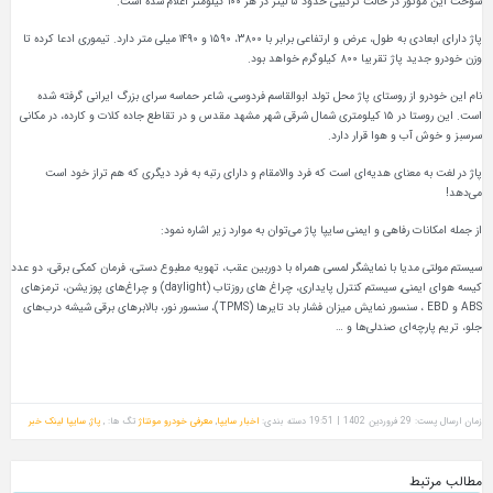
حدود ۵ لیتر در هر ۱۰۰ کیلومتر اعلام شده است.
پاژ دارای ابعادی به طول، عرض و ارتفاعی برابر با ۳۸۰۰، ۱۵۹۰ و ۱۴۹۰ میلی‌ متر دارد. تیموری ادعا کرده تا
 کیلوگرم خواهد بود.
 روستای پاژ محل تولد ابوالقاسم فردوسی، شاعر حماسه سرای بزرگ ایرانی گرفته شده
است. این روستا در ۱۵ کیلومتری شمال شرقی شهر مشهد مقدس و در تقاطع جاده کلات و کارده، در مکانی
و هوا قرار دارد.
نای هدیه‌ای است که فرد والامقام و دارای رتبه به فرد دیگری که هم تراز خود است
فاهی و ایمنی سایپا پاژ می‌توان به موارد زیر اشاره نمود:
ا با نمایشگر لمسی همراه با دوربین عقب، تهویه مطبوع دستی، فرمان کمکی برقی، دو عدد
کیسه هوای ایمنی, سیستم کنترل پایداری، چراغ‌ های روزتاب (daylight) و چراغ‌های پوزیشن، ترمزهای
ABS و EBD ، سنسور نمایش میزان فشار باد تایرها (TPMS)، سنسور نور، بالابرهای برقی شیشه درب‌های
ای صندلی‌ها و …
دسته بندی:
اخبار سایپا
,
معرفی خودرو مونتاژ
تگ ها: ,
پاژ
,
سایپا
لینک خبر