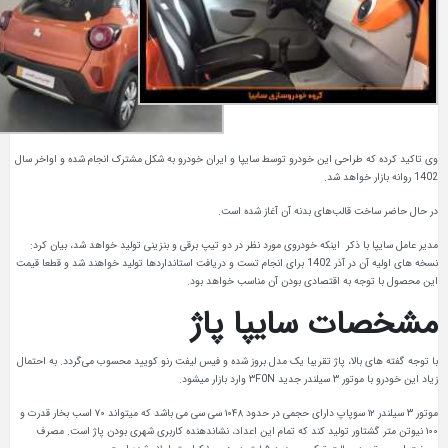
ه طراحی این خودرو توسط سایپا و ایران خودرو به شکل مشترک انجام شده و اواخر سال
ت قالب‌های بدنه آن آغاز شده است.
با ذکر اینکه خودروی مورد نظر در دو تیپ برقی و بنزینی تولید خواهد شد، بیان کرد:
نسخه های اولیه آن در آذر 1402 برای انجام تست و دریافت استانداردها تولید خواهند شد و قطعا قیمت
وجه به اقتصادی بودن آن مناسب خواهد بود.
ت سایپا پاژ
ی بالا، پاژ تقریبا یک مدل بروز شده و فیس لیفت رنو کویید محسوب می‌گردد. به احتمال
۳F وارد بازار میشود.
موتور ۳ سیلندر ۱۲ سوپاپ دارای حجمی در حدود ۱۰۴۸ سی سی می باشد که میتواند ۷۰ اسب بخار قدرت و
 گشتاور تولید کند که تمام این اعداد، نشاندهنده کاربری شهری بودن پاژ است. مصرف