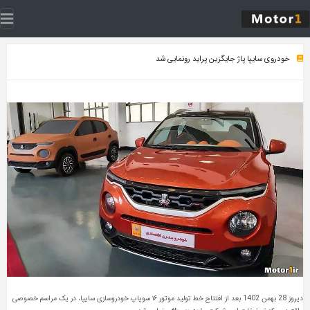
پا پاژ جایگزین پراید رونمایی شد
دیروز 28 بهمن 1402 بعد از افتتاح خط تولید موتور ۱۶ سوپاپ خودروسازی سایپا، در یک مراسم خصوصی