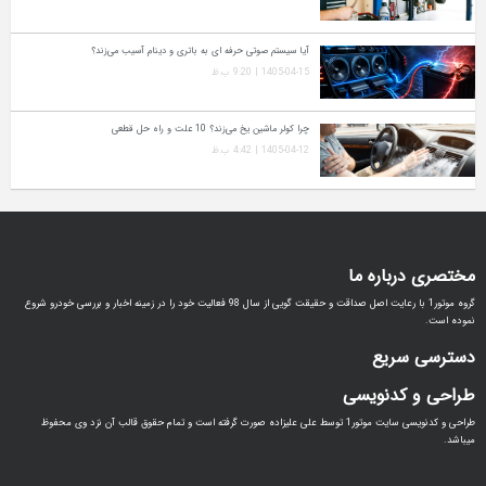
آیا سیستم صوتی حرفه‌ ای به باتری و دینام آسیب می‌زند؟
1405-04-15 | 9:20 ب.ظ
چرا کولر ماشین یخ می‌زند؟ 10 علت و راه‌ حل قطعی
1405-04-12 | 4:42 ب.ظ
مختصری درباره ما
گروه موتور1 با رعایت اصل صداقت و حقیقت گویی از سال 98 فعالیت خود را در زمینه اخبار و بررسی خودرو شروع
نموده است.
دسترسی سریع
طراحی و کدنویسی
طراحی و کدنویسی سایت موتور1 توسط علی علیزاده صورت گرفته است و تمام حقوق قالب آن نزد وی محفوظ
میباشد.