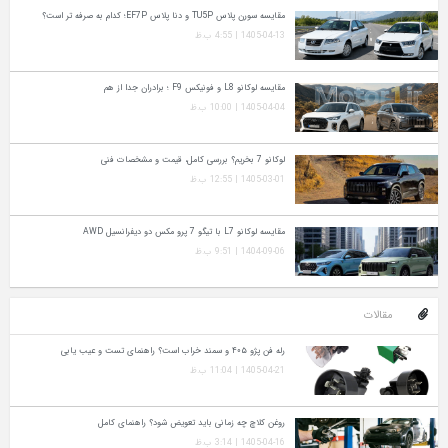
مقایسه سورن پلاس TU5P و دنا پلاس EF7P؛ کدام به‌ صرفه‌ تر است؟
1405-04-13 | 4:55 ب.ظ
مقایسه لوکانو L8 و فونیکس F9 ؛ برادران جدا از هم
1405-04-04 | 10:00 ب.ظ
لوکانو 7 بخریم؟ بررسی کامل، قیمت و مشخصات فنی
1405-03-01 | 12:55 ب.ظ
مقایسه لوکانو L7 با تیگو 7 پرو مکس دو دیفرانسیل AWD
1404-09-06 | 9:51 ب.ظ
مقالات
رله فن پژو ۴۰۵ و سمند خراب است؟ راهنمای تست و عیب‌ یابی
1405-04-21 | 11:04 ب.ظ
روغن کلاچ چه زمانی باید تعویض شود؟ راهنمای کامل
1405-04-16 | 3:14 ب.ظ