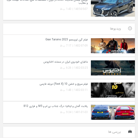
و معایب
1405-05-07 | 1:43 ب.ظ
ویدیوها
فیلم گرن توریسمو Gran Turismo 2023
1402-07-09 | 7:17 ب.ظ
مافیای خودروی ایران در مستند اختاپوس
1402-03-25 | 6:26 ب.ظ
فیلم سریع و خشن 10 (Fast X) دوبله فارسی
1402-03-11 | 1:48 ب.ظ
رقابت آلمان و ایتالیا؛ درگ جذاب بی ام و M5 و فراری 812
1401-01-03 | 9:34 ب.ظ
بررسی ها