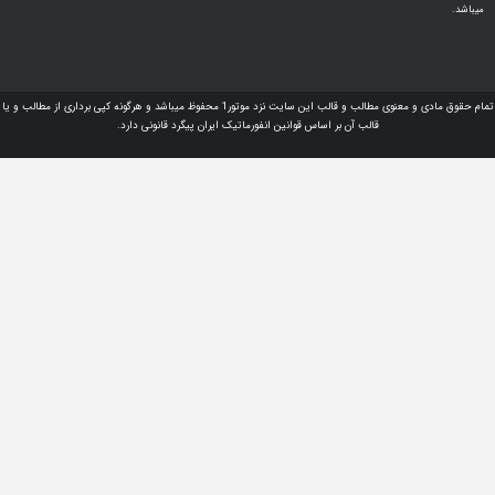
تمام حقوق مادی و معنوی مطالب و قالب این سایت نزد موتور1 محفوظ میباشد و هرگونه کپی برداری از مطالب و یا
قالب آن بر اساس قوانین انفورماتیک ایران پیگرد قانونی دارد.