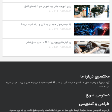
روغن کلاچ چه زمانی باید تعویض شود؟ راهنمای کامل
1405-04-16 | 3:14 ب.ظ
آیا سیستم صوتی حرفه‌ ای به باتری و دینام آسیب می‌زند؟
1405-04-15 | 9:20 ب.ظ
چرا کولر ماشین یخ می‌زند؟ 10 علت و راه‌ حل قطعی
1405-04-12 | 4:42 ب.ظ
اره ما
گروه موتور1 با رعایت اصل صداقت و حقیقت گویی از سال 98 فعالیت خود را در زمینه اخبار و بررسی خودرو شروع
ریع
دنویسی
طراحی و کدنویسی سایت موتور1 توسط علی علیزاده صورت گرفته است و تمام حقوق قالب آن نزد وی محفوظ