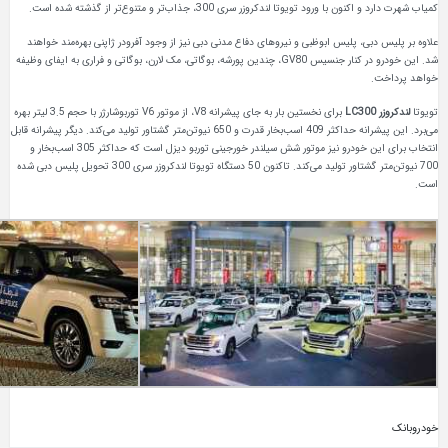
رود تویوتا لندکروزر سری 300، جذاب‌تر و متنوع‌تر از گذشته شده است.
ی، پلیس ابوظبی و نیروهای دفاع مدنی دبی نیز از وجود آفرودر ژاپنی بهره‌مند خواهند
شد. این خودرو در کنار جنسیس GV80، چندین پورشه، بوگاتی، مک لارن، بوگاتی و فراری به ایفای وظیفه
برای نخستین بار به جای پیشرانه V8، از موتور V6 توربوشارژر با حجم 3.5 لیتر بهره
می‌برد. این پیشرانه حداکثر 409 اسب‌بخار قدرت و 650 نیوتن‌متر گشتاور تولید می‌کند. دیگر پیشرانه قابل
انتخاب برای این خودرو نیز موتور شش سیلندر خورجینی توربو دیزل است که حداکثر 305 اسب‌بخار و
700 نیوتن‌متر گشتاور تولید می‌کند. تاکنون 50 دستگاه تویوتا لندکروزر سری 300 تحویل پلیس دبی شده