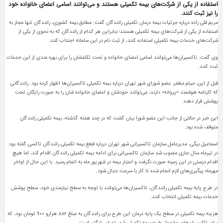
استفاده از یکی از شرکت‌های بیمه تکمیلی هستند و می‌توانند اسامی اعضای خانواده خود
را نیز ثبت کنند.
مریم قلی زاده درباره جزئیات بیمه درمان تکمیلی رانندگان گفت: مطابق بیمه کشوری، رانندگان تنها مجاز به
استفاده از یکی از شرکت‌های بیمه تکمیلی هستند؛ بنابراین هر کدام از رانندگان که به نحوی از یکی از
شرکت‌های خدمات بیمه تکمیلی استفاده کنند، از ثبت نام در این سامانه اجتناب کنند.
وی گفت: تاکسیران‌ها می‌توانند اسامی اعضای خانواده و تحت تکلفشان را برای بهره مندی از این خدمات
ثبت کنند.
قبل از این، میثم مظفر، عضو شورای شهر تهران درباره بیمه تکمیلی تاکسیران‌ها اظهار کرده بود: رانندگانی
که کارنامه هوشمند «پروانه» دارند، می‌توانند خودشان و اعضای خانواده شان را به صورت رایگان تحت
پوشش قرار دهند.
این خبر در حالتی از جانب این عضو شورا بیان گشت که در چند هفته گذشته، بیمه تکمیلی رانندگان
متوقف شده بود.
اسماعیل بیگی، مدیرعامل سازمان تاکسیرانی شهر تهران درباره قطع بیمه تکمیلی رانندگان تاکسی گفته بود:
در تیرماه سال جاری مصوب شد سازمان تاکسیرانی برای ادامه بیمه تکمیلی رانندگان اقدام کند، اما هیچ
اقدام درستی در این زمینه صورت نگرفت و اعتبار بیمه در شهریور ماه به اتمام رسید. با این حال از اواخر
مهرماه پیگیری‌های لازم انجام شده تا کار با سرعت دنبال شود.
در طرح پایه بیمه تکمیلی رانندگان، تاکسیران‌ها می‌توانند با توجه به سطح نیازمندی خود، سطح پوشش
خدمات بیمه تکمیلی انتخاب کنند.
هزینه بیمه تکمیلی در سطح یک پایه درمان این طرح برای رانندگان به مبلغ ۸۸۲ هزارو ۹۰۰ تومان بود، که
برای تاکسیران‌های مشمول طرح بیمه تکمیلی شهر تهران رایگان است.