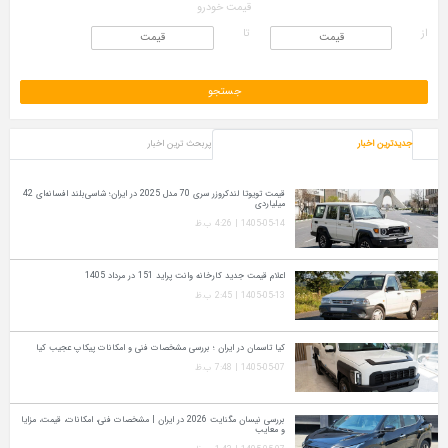
قیمت خودرو
از
تا
جدیدترین اخبار
پربحث ترین اخبار
قیمت تویوتا لندکروزر سری 70 مدل 2025 در ایران؛ شاسی‌بلند افسانه‌ای 42
میلیاردی
1405-05-14 | 4:26 ب.ظ
اعلام قیمت جدید کارخانه وانت پراید 151 در مرداد 1405
1405-05-13 | 2:45 ب.ظ
کیا تاسمان در ایران ؛ بررسی مشخصات فنی و امکانات پیکاپ عجیب کیا
1405-05-07 | 7:48 ب.ظ
بررسی نیسان مگنایت 2026 در ایران | مشخصات فنی، امکانات، قیمت، مزایا
و معایب