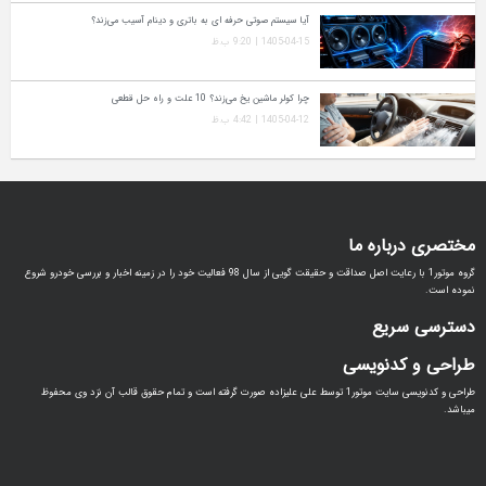
آیا سیستم صوتی حرفه‌ ای به باتری و دینام آسیب می‌زند؟
1405-04-15 | 9:20 ب.ظ
چرا کولر ماشین یخ می‌زند؟ 10 علت و راه‌ حل قطعی
1405-04-12 | 4:42 ب.ظ
مختصری درباره ما
گروه موتور1 با رعایت اصل صداقت و حقیقت گویی از سال 98 فعالیت خود را در زمینه اخبار و بررسی خودرو شروع
نموده است.
دسترسی سریع
طراحی و کدنویسی
طراحی و کدنویسی سایت موتور1 توسط علی علیزاده صورت گرفته است و تمام حقوق قالب آن نزد وی محفوظ
میباشد.