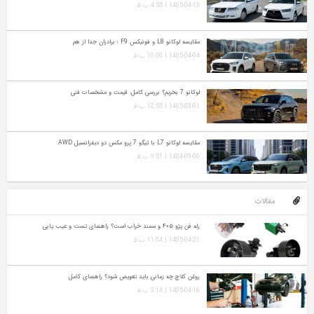
1405-04-13 | 4:55 ب.ظ
مقایسه لوکانو L8 و فونیکس F9 ؛ برادران جدا از هم
1405-04-04 | 10:00 ب.ظ
لوکانو 7 بخریم؟ بررسی کامل، قیمت و مشخصات فنی
1405-03-01 | 12:55 ب.ظ
مقایسه لوکانو L7 با تیگو 7 پرو مکس دو دیفرانسیل AWD
1404-09-06 | 9:51 ب.ظ
مقالات
رله فن پژو ۴۰۵ و سمند خراب است؟ راهنمای تست و عیب‌ یابی
1405-04-21 | 11:04 ب.ظ
روغن کلاچ چه زمانی باید تعویض شود؟ راهنمای کامل
1405-04-16 | 3:14 ب.ظ