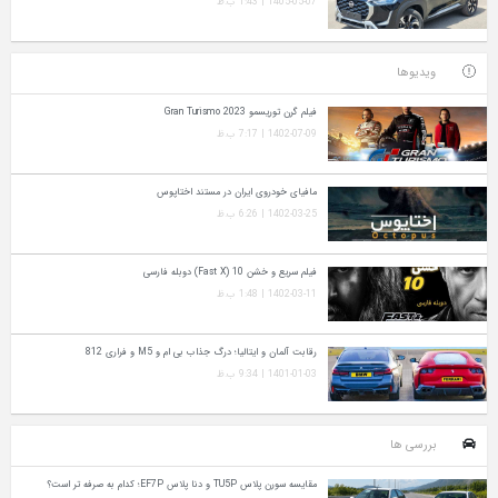
1405-05-07 | 1:43 ب.ظ
ویدیوها
فیلم گرن توریسمو Gran Turismo 2023
1402-07-09 | 7:17 ب.ظ
مافیای خودروی ایران در مستند اختاپوس
1402-03-25 | 6:26 ب.ظ
فیلم سریع و خشن 10 (Fast X) دوبله فارسی
1402-03-11 | 1:48 ب.ظ
رقابت آلمان و ایتالیا؛ درگ جذاب بی ام و M5 و فراری 812
1401-01-03 | 9:34 ب.ظ
بررسی ها
مقایسه سورن پلاس TU5P و دنا پلاس EF7P؛ کدام به‌ صرفه‌ تر است؟