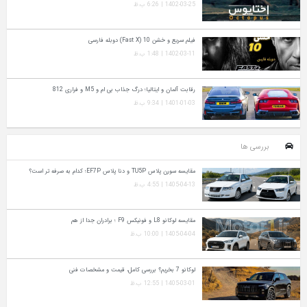
1402-03-25 | 6:26 ب.ظ
فیلم سریع و خشن 10 (Fast X) دوبله فارسی
1402-03-11 | 1:48 ب.ظ
رقابت آلمان و ایتالیا؛ درگ جذاب بی ام و M5 و فراری 812
1401-01-03 | 9:34 ب.ظ
بررسی ها
مقایسه سورن پلاس TU5P و دنا پلاس EF7P؛ کدام به‌ صرفه‌ تر است؟
1405-04-13 | 4:55 ب.ظ
مقایسه لوکانو L8 و فونیکس F9 ؛ برادران جدا از هم
1405-04-04 | 10:00 ب.ظ
لوکانو 7 بخریم؟ بررسی کامل، قیمت و مشخصات فنی
1405-03-01 | 12:55 ب.ظ