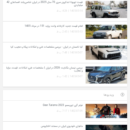
قیمت تویوتا لندکروزر سری 70 مدل 2025 در ایران؛ شاسی‌بلند افسانه‌ای 42
میلیاردی
1405-05-14 | 4:26 ب.ظ
اعلام قیمت جدید کارخانه وانت پراید 151 در مرداد 1405
1405-05-13 | 2:45 ب.ظ
کیا تاسمان در ایران ؛ بررسی مشخصات فنی و امکانات پیکاپ عجیب کیا
1405-05-07 | 7:48 ب.ظ
بررسی نیسان مگنایت 2026 در ایران | مشخصات فنی، امکانات، قیمت، مزایا
و معایب
1405-05-07 | 1:43 ب.ظ
ویدیوها
فیلم گرن توریسمو Gran Turismo 2023
1402-07-09 | 7:17 ب.ظ
مافیای خودروی ایران در مستند اختاپوس