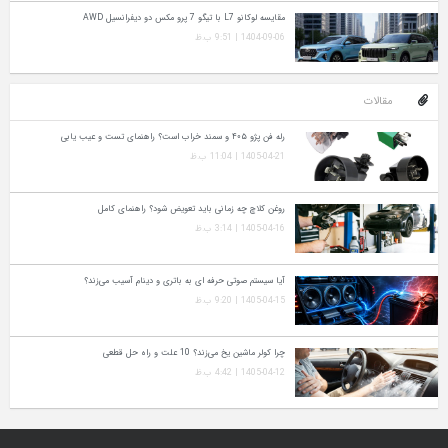
مقایسه لوکانو L7 با تیگو 7 پرو مکس دو دیفرانسیل AWD
1404-09-06 | 9:51 ب.ظ
مقالات
رله فن پژو ۴۰۵ و سمند خراب است؟ راهنمای تست و عیب‌ یابی
1405-04-21 | 11:04 ب.ظ
روغن کلاچ چه زمانی باید تعویض شود؟ راهنمای کامل
1405-04-16 | 3:14 ب.ظ
آیا سیستم صوتی حرفه‌ ای به باتری و دینام آسیب می‌زند؟
1405-04-15 | 9:20 ب.ظ
چرا کولر ماشین یخ می‌زند؟ 10 علت و راه‌ حل قطعی
1405-04-12 | 4:42 ب.ظ