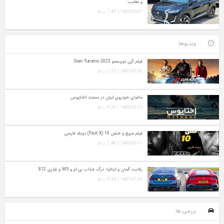
و معایب
1405-05-07 | 1:43 ب.ظ
ویدیوها
فیلم گرن توریسمو Gran Turismo 2023
1402-07-09 | 7:17 ب.ظ
مافیای خودروی ایران در مستند اختاپوس
1402-03-25 | 6:26 ب.ظ
فیلم سریع و خشن 10 (Fast X) دوبله فارسی
1402-03-11 | 1:48 ب.ظ
رقابت آلمان و ایتالیا؛ درگ جذاب بی ام و M5 و فراری 812
1401-01-03 | 9:34 ب.ظ
بررسی ها