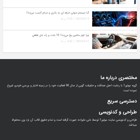
آیا سیستم صوتی حرفه‌ ای به باتری و دینام آسیب می‌زند؟
1405-04-15 | 9:20 ب.ظ
چرا کولر ماشین یخ می‌زند؟ 10 علت و راه‌ حل قطعی
1405-04-12 | 4:42 ب.ظ
مختصری درباره ما
گروه موتور1 با رعایت اصل صداقت و حقیقت گویی از سال 98 فعالیت خود را در زمینه اخبار و بررسی خودرو شروع
نموده است.
دسترسی سریع
طراحی و کدنویسی
طراحی و کدنویسی سایت موتور1 توسط علی علیزاده صورت گرفته است و تمام حقوق قالب آن نزد وی محفوظ
میباشد.