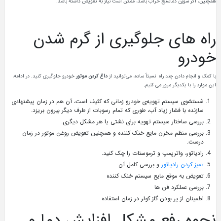
همچنین، اگر سوزن دماسنج خراب باشد، ممکن است نیاز به تعویض داشته باشد.
راه های جلوگیری از گرم شدن
خودرو
با کمک و انجام دادن چند راه نسبتاً ساده، می‌توانید از
داغ کردن موتور
خودرو جلوگیری کنید. در ادامه،
این موارد را با یکدیگر مرور می کنیم.
شستشوی سیستم تهویه‌ی خودرو زمانی که کثیف است، آن هم در زمان پیشنهادی
سازنده با فشار زیاد آب، طوری که تمام رسوبات از طرف دیگر بیرون بریزد.
بررسی ساختار سیستم تهویه برای نشتی یا هر مشکل دیگری.
بررسی منظم مخزن مایع‌ خنک‌ کننده و همچنین تعویض روغن‌ موتور در زمان
درست.
رادیاتور، واترپمپ و ترموستات را چک کنید.
تمیز کردن رادیاتور
و بررسی کامل آن
تعویض به موقع مایع سیستم خنک کننده
بررسی عملکرد فن ها
اطمینان از پر بودن گاز کولر در زمان استفاده
نحوه رفع مشکل افزایش دما و