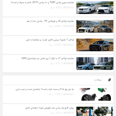
مقایسه سورن پلاس TU5P و دنا پلاس EF7P؛ کدام به‌ صرفه‌ تر است؟
1405-04-13 | 4:55 ب.ظ
مقایسه لوکانو L8 و فونیکس F9 ؛ برادران جدا از هم
1405-04-04 | 10:00 ب.ظ
لوکانو 7 بخریم؟ بررسی کامل، قیمت و مشخصات فنی
1405-03-01 | 12:55 ب.ظ
مقایسه لوکانو L7 با تیگو 7 پرو مکس دو دیفرانسیل AWD
1404-09-06 | 9:51 ب.ظ
مقالات
رله فن پژو ۴۰۵ و سمند خراب است؟ راهنمای تست و عیب‌ یابی
1405-04-21 | 11:04 ب.ظ
روغن کلاچ چه زمانی باید تعویض شود؟ راهنمای کامل
1405-04-16 | 3:14 ب.ظ