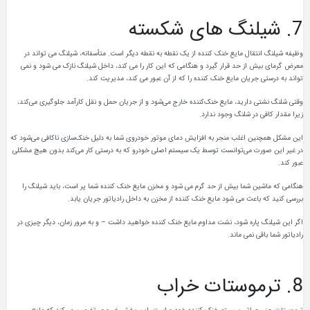
7. شیلنگ های شکسته
وظیفه شیلنگ انتقال مایع خنک کننده از یک نقطه به نقطه دیگر است. متأسفانه، شیلنگ می تواند در
معرض گرمای بیش از حد قرار گیرد و هنگامی که این کار را می کند، داخل شیلنگ نازک می شود و نمی
تواند به درستی جریان مایع خنک کننده را که از آن عبور می کند، مدیریت کند.
وقتی شلنگ نشتی دارید، مایع خنک‌کننده خارج می‌شود و از جریان حمل و نقل کارآمد جلوگیری می‌کند،
زیرا مقدار کافی در شلنگ وجود ندارد.
این مشکل همچنین اغلب منجر به افزایش دمای موتور خودروی شما به دلیل خنک‌سازی ناکافی می‌شود که
در غیر این صورت می‌توانست توسط یک سیستم اصلی خودرو که به درستی کار می‌کند بدون هیچ مشکلی
عبور کند.
هنگامی که ماشین شما بیش از حد گرم می شود و مخزن مایع خنک کننده شما پر است، باید شیلنگ را
بررسی کنید که باعث می شود مایع خنک کننده از مخزن به داخل رادیاتور جریان یابد.
اگر این شیلنگ پاره شود، نشت مداوم مایع خنک کننده خواهید داشت – و به مرور زمان، دیگر چیزی در
رادیاتور شما باقی نمی ماند.
8. ترموستات خراب
ترموستات
جزء حیاتی سیستم خنک کننده خودرو است. این بخش ضروری تضمین می‌کند که مایع