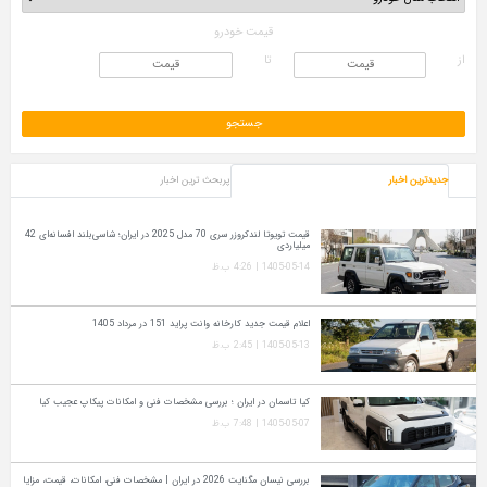
قیمت خودرو
از
تا
جدیدترین اخبار
پربحث ترین اخبار
قیمت تویوتا لندکروزر سری 70 مدل 2025 در ایران؛ شاسی‌بلند افسانه‌ای 42
میلیاردی
1405-05-14 | 4:26 ب.ظ
اعلام قیمت جدید کارخانه وانت پراید 151 در مرداد 1405
1405-05-13 | 2:45 ب.ظ
کیا تاسمان در ایران ؛ بررسی مشخصات فنی و امکانات پیکاپ عجیب کیا
1405-05-07 | 7:48 ب.ظ
بررسی نیسان مگنایت 2026 در ایران | مشخصات فنی، امکانات، قیمت، مزایا