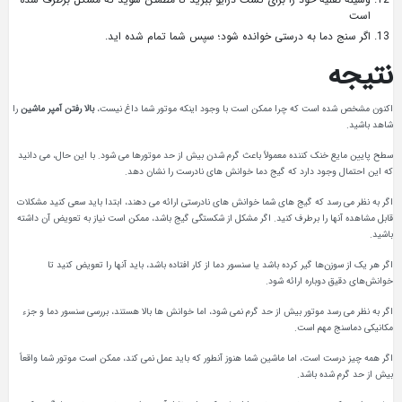
است
اگر سنج دما به درستی خوانده شود؛ سپس شما تمام شده اید.
نتیجه
اکنون مشخص شده است که چرا ممکن است با وجود اینکه موتور شما داغ نیست،
بالا رفتن آمپر ماشین
را
شاهد باشید.
سطح پایین مایع خنک کننده معمولاً باعث گرم شدن بیش از حد موتورها می شود. با این حال، می دانید
که این احتمال وجود دارد که گیج دما خوانش های نادرست را نشان دهد.
اگر به نظر می رسد که گیج های شما خوانش های نادرستی ارائه می دهند، ابتدا باید سعی کنید مشکلات
قابل مشاهده آنها را برطرف کنید. اگر مشکل از شکستگی گیج باشد، ممکن است نیاز به تعویض آن داشته
باشید.
اگر هر یک از سوزن‌ها گیر کرده باشد یا سنسور دما از کار افتاده باشد، باید آنها را تعویض کنید تا
خوانش‌های دقیق دوباره ارائه شود.
اگر به نظر می رسد موتور بیش از حد گرم نمی شود، اما خوانش ها بالا هستند، بررسی سنسور دما و جزء
مکانیکی دماسنج مهم است.
اگر همه چیز درست است، اما ماشین شما هنوز آنطور که باید عمل نمی کند، ممکن است موتور شما واقعاً
بیش از حد گرم شده باشد.