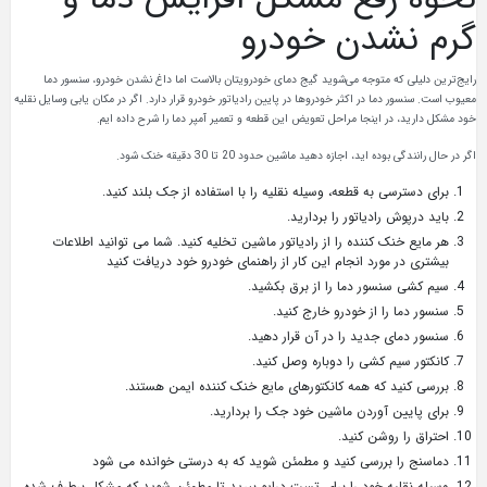
گرم نشدن خودرو
رایج‌ترین دلیلی که متوجه می‌شوید گیج دمای خودرویتان بالاست اما داغ نشدن خودرو، سنسور دما
معیوب است. سنسور دما در اکثر خودروها در پایین رادیاتور خودرو قرار دارد. اگر در مکان یابی وسایل نقلیه
خود مشکل دارید، در اینجا مراحل تعویض این قطعه و تعمیر آمپر دما را شرح داده ایم.
اگر در حال رانندگی بوده اید، اجازه دهید ماشین حدود 20 تا 30 دقیقه خنک شود.
برای دسترسی به قطعه، وسیله نقلیه را با استفاده از جک بلند کنید.
باید درپوش رادیاتور را بردارید.
هر مایع خنک کننده را از رادیاتور ماشین تخلیه کنید. شما می توانید اطلاعات
بیشتری در مورد انجام این کار از راهنمای خودرو خود دریافت کنید
سیم کشی سنسور دما را از برق بکشید.
سنسور دما را از خودرو خارج کنید.
سنسور دمای جدید را در آن قرار دهید.
کانکتور سیم کشی را دوباره وصل کنید.
بررسی کنید که همه کانکتورهای مایع خنک کننده ایمن هستند.
برای پایین آوردن ماشین خود جک را بردارید.
احتراق را روشن کنید.
دماسنج را بررسی کنید و مطمئن شوید که به درستی خوانده می شود
وسیله نقلیه خود را برای تست درایو ببرید تا مطمئن شوید که مشکل برطرف شده