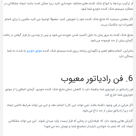
از ترکیب برندها یا انواع خنک کننده های مختلف خودداری کنید زیرا ممکن است باعث ایجاد مشکلاتی در
عملکرد سیستم خنک کننده خودرو شما شود.
اگر مطمئن نیستید که مایع خنک کننده خود را تعویض کنید، معمولاً توصیه می کنید ماشین را برای انجام
تعمیرات نزد مکانیک ببرید.
مایع خنک کننده به مرور زمان به دلیل اکسید شدن خورنده می شود و پس از چندین بار قرار گرفتن در حالت
گرمای بیش از حد فرسوده می شود.
بنابراین، انجام منظم تعمیر و نگهداری برنامه ریزی شده سیستم خنک کننده
موتور خودرو
به شدت به شما
بستگی دارد.
6. فن رادیاتور معیوب
فن رادیاتور در خودروی شما وظیفه دارد با کاهش دمای مایع خنک کننده خودرو، گرمای اضافی را از موتور
خودروی شما خارج کند.
اگر خرابی در فن وجود داشته باشد، نمی تواند این کار را انجام دهد و این می تواند شرایط ناامنی ایجاد
کند زیرا رادیاتور بیش از حد داغ می شود.
گزارش هایی وجود دارد که طرفداران در زمانی که قرار نیست وارد میدان شوند. این می تواند مشکلاتی
ایجاد کند که منجر به خواندن ناپایدار دماسنج شما و نوسان دما می شود!