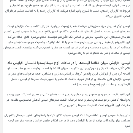
می‌دهد. شهابی ازجمله مهم‌ترین اقدامات اسنپ در این زمینه، به افزایش بودجه‌ی طرح‌های تشویقی
مربوط به کاربران راننده‌ی اسنپ با شروع پاییز اشاره می‌کند که کاربران راننده را به فعالیت بیشتر در ناوگان
اسنپ تشویق می‌کند.
تپسی دیگر فعال در حوزه حمل‌ونقل هوشمند هم به زومیت می‌گوید افزایش تقاضا باعث افزایش قیمت
سفرهای تپسی نسبت به فصل تابستان شده است. به‌گفته‌ی
کسری قانع
، مدیر روابط عمومی تپسی، تعیین
هزینه‌ی سفرهای این تاکسی اینترنتی بر اساس یک الگوریتم هوشمند انجام می‌شود. قانع اضافه می‌کند
این الگوریتم پارامترهایی نظیر میزان درخواست سفر یا تقاضا، ترافیک، وضعیت جوی، مدت زمان سفر،
مسافت آن و… را بررسی و محاسبه و بر این اساس قیمت هر سفر را تعیین می‌کند؛ درنتیجه، قیمت سفرهای
تپسی در ساعات و شرایط متفاوت کم یا زیاد می‌شود.
تپسی: افزایش میزان تقاضا قیمت‌ها را در ساعات اوج درمقایسه‌با تابستان افزایش داد
قانع تأکید می‌کند که یکی از مهم‌ترین این متغیرها، میزان تقاضا یا تعداد درخواست‌های سفر است. او
اضافه کرد پس از فروکش کردن پاندمی کرونا، بازگشایی مدارس و مشاغل، حجم درخواست‌های سفر در
تپسی افزایش قابل ملاحظه‌ای در اکثر شهرها داشت که منجر به تغییر قیمت سفرها در قیاس با فصل
تابستان و در ساعات اوج (صبح‌ها و عصرها) شد.
این تغییر قیمت در مواردی صعودی و در مواردی نزولی است، به‌طور مثال در همین تعطیلات چهار روزه و
به‌واسطه کاهش درخواست‌های سفر و حجم ترافیک، قیمت سفرهای تپسی کاهش محسوسی داشت. در
حقیقت این الگوریتم است که قیمت سفرها را تعیین می‌کند.
مدیر روابط عمومی تپسی اضافه می‌کند که تپسی همواره تلاش کرده‌ با راهکارهایی نظیر طرح‌های تشویقی
هدفمند برای رانندگان، درآمد آن‌ها را افزایش دهد تا در حد امکان جلوی افزایش هزینه سفر هم گرفته
شود.