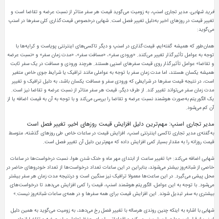
فرید شهابی
، مدیر تجاری اسنپ، به زومیت می‌گوید قیمت هر سفر متاثر از نسبت عرضه و تقاضا است و
تغییر قیمت در روزهای اخیر به‌دلیل تغییر فصل است. شهابی درخصوص قیمت‌گذاری کلی سفرها در اسنپ
می‌گوید:
همان‌طور که همیشه گفته‌ایم، قیمت‌گذاری در اسنپ و دیگر تاکسی‌های اینترنتی پویاست و کرایه‌ها با
توجه به عوامل تأثیرگذار تغییر می‌کنند. «ورودی سفر»، «مسافت سفر»، «مدت زمان سفر» و «نسبت عرضه
و تقاضا» عوامل تأثیرگذار روی قیمت سفرهای اسنپی هستند. هرچند ورودی و مسافت در یک سفر ثابت
همیشه یکسان هستند، اما مدت زمان سفر با توجه به عواملی مانند ترافیک یا شرایط جوی خاص متغیر
است، در نتیجه قیمت سفرها در شرایطی که ورودی سفر و مسافت یکسان باشد، به دلیل ترافیک و تغییر
مدت زمان سفر می‌تواند تغییر کند. از طرف دیگر، قیمت هر سفر متاثر از نسبت عرضه و تقاضا نیز است.
یک الگوریتم به‌صورت هوشمند نسبت عرضه و تقاضا را بررسی می‌کند و با توجه به آن به قیمت اضافه یا از
آن کم می‌شود.
مدیر تجاری اسنپ: مهم‌ترین دلیل افزایش قیمت روزهای اخیر، تغییر فصل است
به‌گفته‌ی مدیر تجاری تاکسی اینترنتی اسنپ، افزایش قیمت در ساعات خاص طی روزهای گذشته، متوسط
قیمت روزانه را به مقدار بسیار کمی افزایش داده که مهم‌ترین دلیل آن تغییر فصل است.
شهابی اضافه می‌کند: «با تغییر ساعت از ابتدای مهر ماه و خنک شدن هوا، نسبت درخواست‌ها در ساعات
خاصی از شبانه‌روز بیشتر می‌شوند، بنابراین در این ساعات تعداد درخواست‌ها از تعداد خودروهای حاضر در
محل پیشی می‌گیرد. در این ساعت‌ها معمولا ترافیک نیز سنگین است و درنتیجه مدت زمان هر سفر بیشتر
می‌شود. با توجه به این عوامل، الگوریتم هوشمند اسنپ، قیمت را کمی افزایش می‌دهد تا درخواست‌های
بیشتری به سفر تبدیل شوند. این افزایش قیمت برای همه سفرها و در همه‌ی ساعات شبانه‌روز نیست.»
شهابی با اشاره به اینکه چنین روندی هرساله با تغییر فصل رخ می‌دهد، به زومیت می‌گوید به همین دلیل
اسنپ از قبل این موارد را پیش‌بینی می‌کند و اقداماتی را برای حفظ تعادل میان عرضه و تقاضا انجام