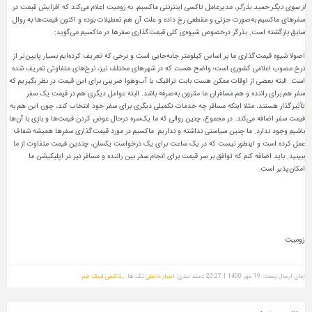
از سوی دیگر حمید بذرگر
، مدیرعامل تاکسی اینترنتی ماکسیم، به زومیت اعلام می‌کند که افزایش قیمت در
سفرهای ماکسیم به‌صورت جزئی و مقطعی رخ داده و علت آن هم تعطیلات بوده و اکنون قیمت‌ها به روال
سابق بازگشته است. بذرگر درخصوص شیوه‌ی کلی قیمت‌گذاری سفرها در ماکسیم می‌گوید:
اصولا شیوه قیمت‌گذاری ما بر اساس کیلومتر جابه‌جایی است و نرخی که تعریف کرده‌ایم بسیار پایین‌تر از
نرخ مصوب اعلامی کشوری است؛ واضح هست که در شهرهای مختلف نیز، نرخ‌های متفاوتی تعریف شده
است. البته بعضی از اوقات ممکن هست بابت ترافیک یا آب‌و‌هوا ضریبی برای این قیمت در نظر بگیریم که
سفر هم برای راننده‌ و هم مسافران ما مقرون به‌صرفه باشد. البته عوامل دیگری هم در قیمت یک سفر
تأثیرگذار هستند، مثلا اینکه مسافر چه خدمات تکمیلی دیگری برای سفر خود انتخاب کند، چون این هم به
قیمت سفر اضافه می‌کند. در مجموع، چنین روالی که ما یک‌سره درحال عوض کردن قیمت‌ها و بازی با آن‌ها
باشیم وجود ندارد. ما چنین سیاستی نداشته و نداریم. ماکسیم در مورد قیمت‌گذاری سفرها همیشه شفاف
عمل کرده است و اینطور نیست که در یک ساعت برای یک درخواست یکسان، چندین قیمت متفاوت از ما
ببینید. باید اضافه کنم که توافق بر سر قیمت برای انجام سفر بین راننده و مسافر نیز در اپلیکیشن ما
امکان‌پذیر است.
زومیت
زمان ارسال پست: 19 مهر 1400 | 20:27
دسته بندی:
اخبار داخلی
تگ ها: ,
تاکسی
لینک خبر