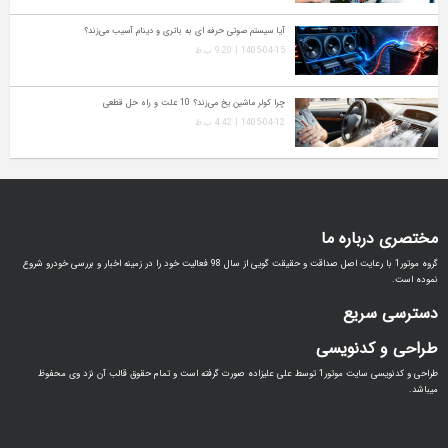
آیا سیستم صوتی حرفه‌ ای به باتری و دینام آسیب می‌زند؟
1405-04-15 | 9:20 ب.ظ
چرا کولر ماشین یخ می‌زند؟ 10 علت و راه‌ حل قطعی
1405-04-12 | 4:42 ب.ظ
مختصری درباره ما
گروه موتور1 با رعایت اصل صداقت و حقیقت گویی از سال 98 فعالیت خود را در زمینه اخبار و بررسی خودرو شروع
نموده است.
دسترسی سریع
طراحی و کدنویسی
طراحی و کدنویسی سایت موتور1 توسط علی علیزاده صورت گرفته است و تمام حقوق قالب آن نزد وی محفوظ
میباشد.