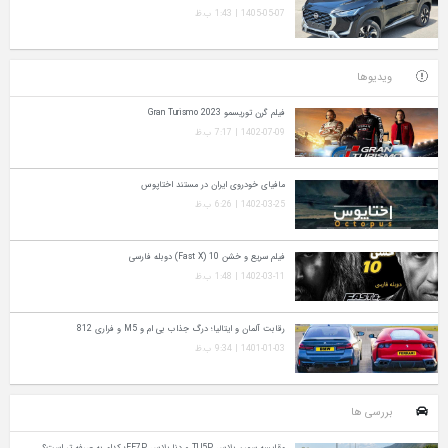
1405-05-07 | 1:43 ب.ظ
ویدیوها
فیلم گرن توریسمو Gran Turismo 2023
1402-07-09 | 7:17 ب.ظ
مافیای خودروی ایران در مستند اختاپوس
1402-03-25 | 6:26 ب.ظ
فیلم سریع و خشن 10 (Fast X) دوبله فارسی
1402-03-11 | 1:48 ب.ظ
رقابت آلمان و ایتالیا؛ درگ جذاب بی ام و M5 و فراری 812
1401-01-03 | 9:34 ب.ظ
بررسی ها
مقایسه سورن پلاس TU5P و دنا پلاس EF7P؛ کدام به‌ صرفه‌ تر است؟