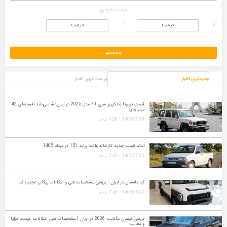
قیمت خودرو
از
تا
جدیدترین اخبار
پربحث ترین اخبار
قیمت تویوتا لندکروزر سری 70 مدل 2025 در ایران؛ شاسی‌بلند افسانه‌ای 42
میلیاردی
1405-05-14 | 4:26 ب.ظ
اعلام قیمت جدید کارخانه وانت پراید 151 در مرداد 1405
1405-05-13 | 2:45 ب.ظ
کیا تاسمان در ایران ؛ بررسی مشخصات فنی و امکانات پیکاپ عجیب کیا
1405-05-07 | 7:48 ب.ظ
بررسی نیسان مگنایت 2026 در ایران | مشخصات فنی، امکانات، قیمت، مزایا
و معایب