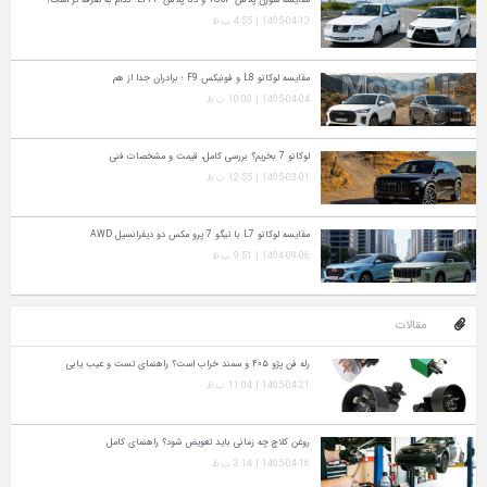
1405-04-13 | 4:55 ب.ظ
مقایسه لوکانو L8 و فونیکس F9 ؛ برادران جدا از هم
1405-04-04 | 10:00 ب.ظ
لوکانو 7 بخریم؟ بررسی کامل، قیمت و مشخصات فنی
1405-03-01 | 12:55 ب.ظ
مقایسه لوکانو L7 با تیگو 7 پرو مکس دو دیفرانسیل AWD
1404-09-06 | 9:51 ب.ظ
مقالات
رله فن پژو ۴۰۵ و سمند خراب است؟ راهنمای تست و عیب‌ یابی
1405-04-21 | 11:04 ب.ظ
روغن کلاچ چه زمانی باید تعویض شود؟ راهنمای کامل
1405-04-16 | 3:14 ب.ظ